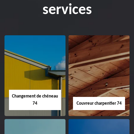
services
Changement de chéneau
74
Couvreur charpentier 74