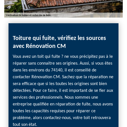
Toiture qui fuite, vérifiez les sources
Vous
avec Rénovation CM
Réno
diag
Vous avez un toit qui fuite ? ne vous précipitez pas à le
réparer sans connaitre ses origines. Aussi, si vous êtes
Vous a
dans les environs du 74140, il est conseillé de
mauvai
contacter Rénovation CM. Sachez que la réparation ne
d’humid
sera efficace que si les toutes les origines sont bien
maison
détectées. Pour ce faire, il est important de se fier aux
remédi
services des professionnels. Nous sommes une
qu’il p
entreprise qualifiée en réparation de fuite, nous avons
demeur
toutes les capacités requises pour réparer ce
CM, le 
problème, alors contactez-nous, votre toit retrouvera
général
tout son état.
d’ident