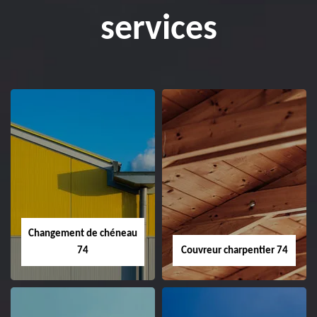
services
Changement de chéneau
74
Couvreur charpentier 74