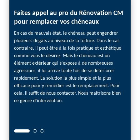
Faites appel au pro du Rénovation CM
Choi
pour remplacer vos chéneaux
acco
vos 
dans le
En cas de mauvais état, le chéneau peut engendrer
nées.
plusieurs dégâts au niveau de la toiture. Dans le cas
Vous s
 sont
contraire, il peut être à la fois pratique et esthétique
alumin
comme vous le désirez. Mais le chéneau est un
Rénova
inc,
élément extérieur qui s'expose à de nombreuses
projet
a
agressions, il lui arrive toute fois de se détériorer
matéria
rapidement. La solution la plus simple et la plus
qui co
efficace pour y remédier est le remplacement. Pour
avanta
 vous
cela, il suffit de nous contacter. Nous maîtrisons bien
délai c
apport
ce genre d'intervention.
Alors 
viendr
gratui