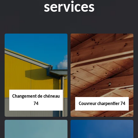
services
Changement de chéneau
74
Couvreur charpentier 74