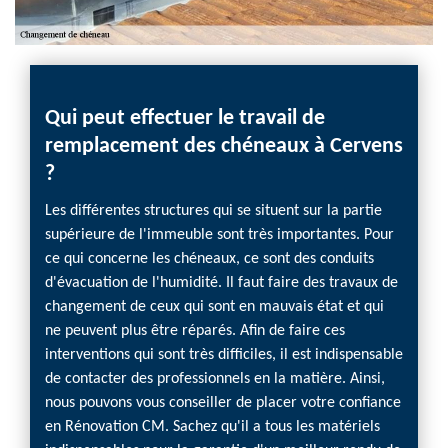
Qui peut effectuer le travail de
Réno
remplacement des chéneaux à Cervens
effe
?
des 
Les différentes structures qui se situent sur la partie
Les tr
supérieure de l'immeuble sont très importantes. Pour
En effe
ce qui concerne les chéneaux, ce sont des conduits
change
d'évacuation de l'humidité. Il faut faire des travaux de
s'assu
changement de ceux qui sont en mauvais état et qui
fuites 
ne peuvent plus être réparés. Afin de faire ces
rempla
interventions qui sont très difficiles, il est indispensable
profes
de contacter des professionnels en la matière. Ainsi,
pouvon
nous pouvons vous conseiller de placer votre confiance
Rénova
en Rénovation CM. Sachez qu'il a tous les matériels
approp