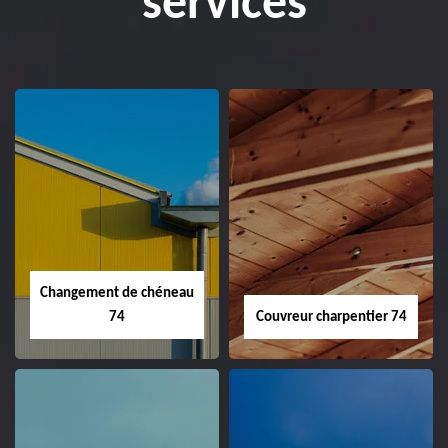
services
Changement de chéneau
74
Couvreur charpentier 74