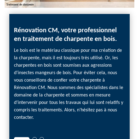
Rénovation CM, votre professionnel
Réno
M
en traitement de charpente en bois.
trai
Le bois est le matériau classique pour ma création de
Voulez
ent de
la charpente, mais il est toujours très utilisé. Or, les
néglig
en la
charpentes en bois sont soumises aux agressions
importa
c
d’insectes mangeurs de bois. Pour éviter cela, nous
un ent
surer
vous conseillons de confier votre charpente à
au fil
ne
Rénovation CM. Nous sommes des spécialistes dans le
cherch
des
domaine de la charpente et sommes en mesure
spécial
rotégés
d’intervenir pour tous les travaux qui lui sont relatifs y
traite
tion.
compris les traitements. Alors, n’hésitez pas à nous
à nos 
contacter.
en mes
après a