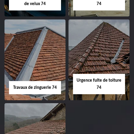
de velux 74
74
Urgence fuite de toiture
Travaux de zinguerie 74
74