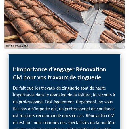
L’importance d’engager Rénovation
Inst
CM pour vos travaux de zinguerie
? en
nt les
Du fait que les travaux de zinguerie sont de haute
Vous n
ement
importance dans le domaine de la toiture, le recours à
install
t à
un professionnel l’est également. Cependant, ne vous
quelqu
tre de
fiez pas à n’importe qui, un professionnel de confiance
Rénova
aux de
est toujours recommandé dans ce cas. Rénovation CM
bénéfic
en est un ! nous sommes des spécialistes en la matière
Nous a