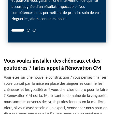
Vous
et pouvons vous garantir une intervention de qualité
nombre
 vous
accompagnée d’un résultat impeccable. Nos
dans n
s
compétences nous permettent de prendre soin de vos
d’entr
zingueries, alors, contactez-nous !
instal
Vous voulez installer des chéneaux et des
gouttières ? faites appel à Rénovation CM
Vous êtes sur une nouvelle construction ? vous pensez finaliser
votre travail par la mise en place des zingueries comme les
chéneaux et les gouttières ? vous cherchez un pro pour le faire
? Rénovation CM est là. Maitrisant le domaine de la zinguerie,
nous sommes devenus des vrais professionnels en la matière.
Alors, si vous avez besoin d’un expert, venez chez nous pour en