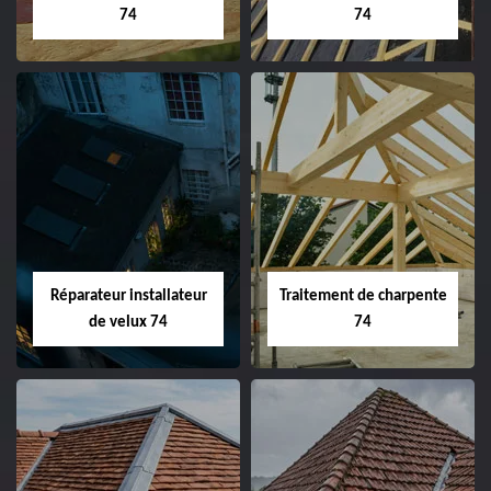
74
74
Réparateur installateur
Traitement de charpente
de velux 74
74