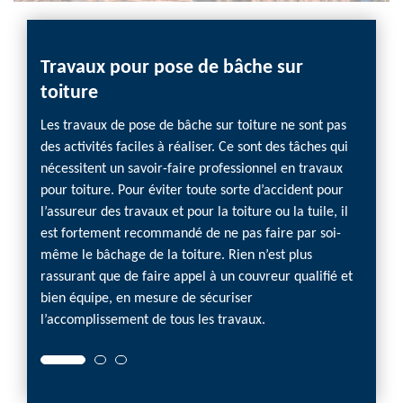
Travaux pour pose de bâche sur
Dépa
toiture
Quand 
en
import
Les travaux de pose de bâche sur toiture ne sont pas
rture
passer
des activités faciles à réaliser. Ce sont des tâches qui
èce
interve
nécessitent un savoir-faire professionnel en travaux
problè
pour toiture. Pour éviter toute sorte d’accident pour
r
maison
l’assureur des travaux et pour la toiture ou la tuile, il
ieur de
de votr
est fortement recommandé de ne pas faire par soi-
l est
nous f
même le bâchage de la toiture. Rien n’est plus
d’info
rassurant que de faire appel à un couvreur qualifié et
e
notre 
bien équipe, en mesure de sécuriser
questi
l’accomplissement de tous les travaux.